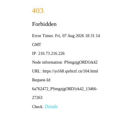
南瓜视频
· 好剧天堂
🎃 发
现
首页
电影
电视剧
短剧
动漫
综艺
🎬 热门电影 · 院线热映
更多电影 >